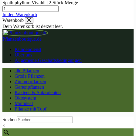
Spathiphyllum Vivaldi | 2 Stück Menge
In den Warenkorb
Warenkorb
Dein Warenkorb ist derzeit leer.
Pflanzenboutique.de
Kundendienst
Über uns
Allgemeine Geschäftsbedingungen
alle Pflanzen
Große Pflanzen
Zimmerpflanzen
Gartenpflanzen
Kakteen & Sukkulenten
Ökosystem
Multideal
Pflanze mit Topf
Suchen
×