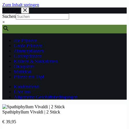
Zum Inhalt springen
Navigatie
Suchen
×
alle Pflanzen
Große Pflanzen
Zimmerpflanzen
Gartenpflanzen
Kakteen & Sukkulenten
Ökosystem
Multideal
Pflanze mit Topf
Kundendienst
Über uns
Allgemeine Geschäftsbedingungen
Spathiphyllum Vivaldi | 2 Stück
€
39,95