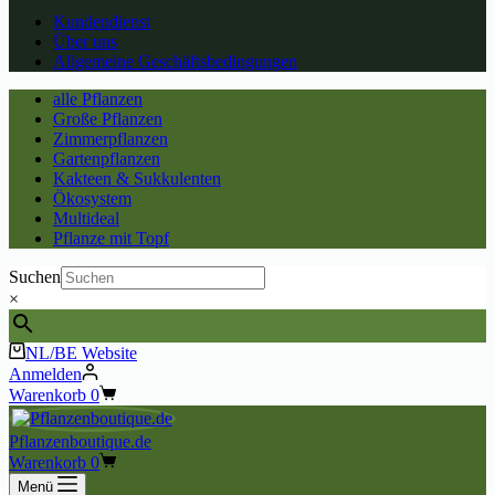
Kundendienst
Über uns
Allgemeine Geschäftsbedingungen
alle Pflanzen
Große Pflanzen
Zimmerpflanzen
Gartenpflanzen
Kakteen & Sukkulenten
Ökosystem
Multideal
Pflanze mit Topf
Suchen
×
NL/BE Website
Anmelden
Warenkorb
0
Pflanzenboutique.de
Warenkorb
0
Menü