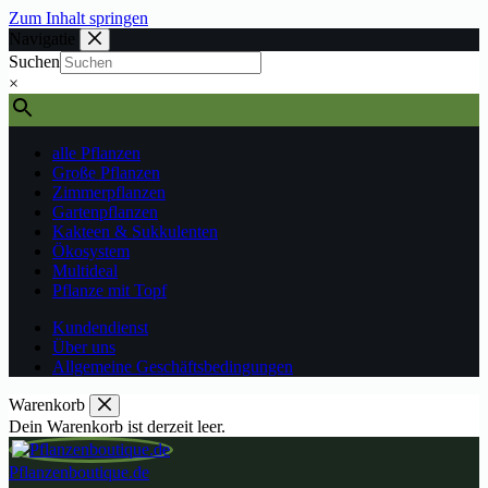
Zum Inhalt springen
Navigatie
Suchen
×
alle Pflanzen
Große Pflanzen
Zimmerpflanzen
Gartenpflanzen
Kakteen & Sukkulenten
Ökosystem
Multideal
Pflanze mit Topf
Kundendienst
Über uns
Allgemeine Geschäftsbedingungen
Warenkorb
Dein Warenkorb ist derzeit leer.
Pflanzenboutique.de