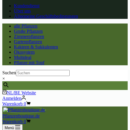
Kundendienst
Über uns
Allgemeine Geschäftsbedingungen
alle Pflanzen
Große Pflanzen
Zimmerpflanzen
Gartenpflanzen
Kakteen & Sukkulenten
Ökosystem
Multideal
Pflanze mit Topf
Suchen
×
NL/BE Website
Anmelden
Warenkorb
0
Pflanzenboutique.de
Warenkorb
0
Menü