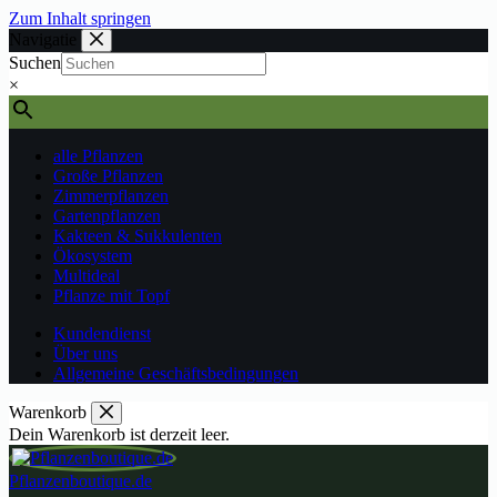
Zum Inhalt springen
Navigatie
Suchen
×
alle Pflanzen
Große Pflanzen
Zimmerpflanzen
Gartenpflanzen
Kakteen & Sukkulenten
Ökosystem
Multideal
Pflanze mit Topf
Kundendienst
Über uns
Allgemeine Geschäftsbedingungen
Warenkorb
Dein Warenkorb ist derzeit leer.
Pflanzenboutique.de