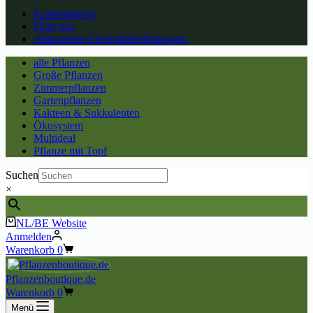
Kundendienst
Über uns
Allgemeine Geschäftsbedingungen
alle Pflanzen
Große Pflanzen
Zimmerpflanzen
Gartenpflanzen
Kakteen & Sukkulenten
Ökosystem
Multideal
Pflanze mit Topf
Suchen
×
NL/BE Website
Anmelden
Warenkorb
0
Pflanzenboutique.de
Warenkorb
0
Menü