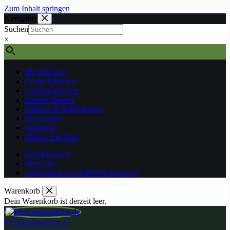
Zum Inhalt springen
Navigatie
Suchen
×
alle Pflanzen
Große Pflanzen
Zimmerpflanzen
Gartenpflanzen
Kakteen & Sukkulenten
Ökosystem
Multideal
Pflanze mit Topf
Kundendienst
Über uns
Allgemeine Geschäftsbedingungen
Warenkorb
Dein Warenkorb ist derzeit leer.
Pflanzenboutique.de