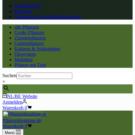
Kundendienst
Über uns
Allgemeine Geschäftsbedingungen
alle Pflanzen
Große Pflanzen
Zimmerpflanzen
Gartenpflanzen
Kakteen & Sukkulenten
Ökosystem
Multideal
Pflanze mit Topf
Suchen
×
NL/BE Website
Anmelden
Warenkorb
0
Pflanzenboutique.de
Warenkorb
0
Menü