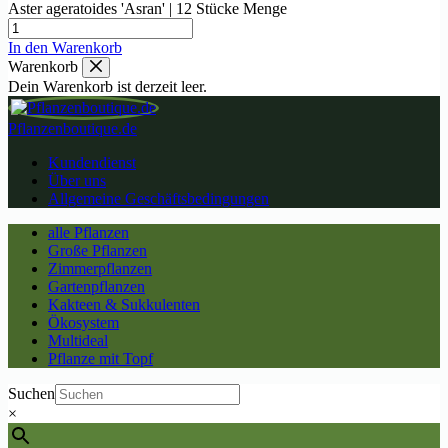
Aster ageratoides 'Asran' | 12 Stücke Menge
In den Warenkorb
Warenkorb
Dein Warenkorb ist derzeit leer.
Pflanzenboutique.de
Kundendienst
Über uns
Allgemeine Geschäftsbedingungen
alle Pflanzen
Große Pflanzen
Zimmerpflanzen
Gartenpflanzen
Kakteen & Sukkulenten
Ökosystem
Multideal
Pflanze mit Topf
Suchen
×