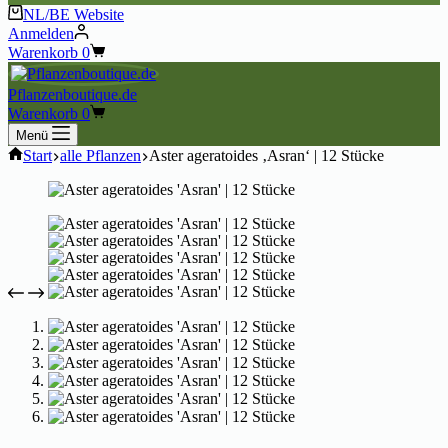
NL/BE Website
Anmelden
Warenkorb
0
Pflanzenboutique.de
Warenkorb
0
Menü
Start
alle Pflanzen
Aster ageratoides ‚Asran‘ | 12 Stücke