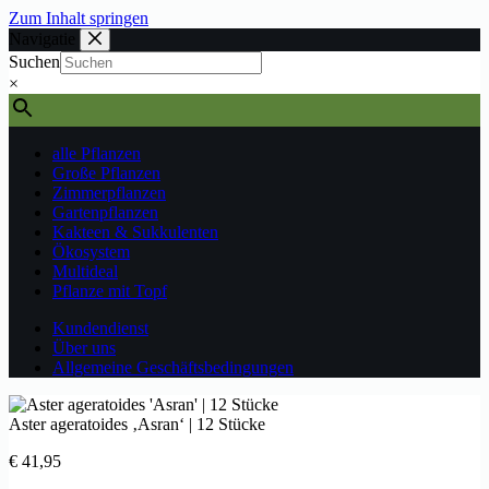
Zum Inhalt springen
Navigatie
Suchen
×
alle Pflanzen
Große Pflanzen
Zimmerpflanzen
Gartenpflanzen
Kakteen & Sukkulenten
Ökosystem
Multideal
Pflanze mit Topf
Kundendienst
Über uns
Allgemeine Geschäftsbedingungen
Aster ageratoides ‚Asran‘ | 12 Stücke
€
41,95