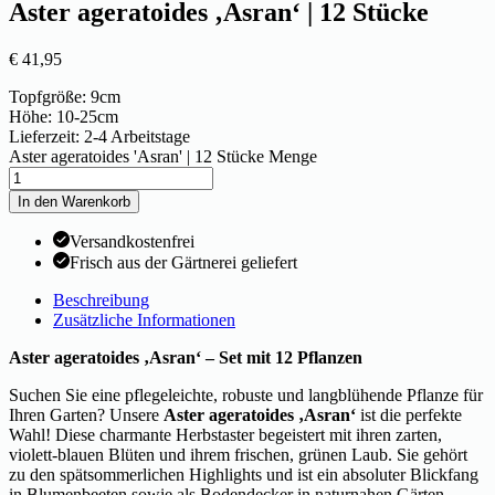
Aster ageratoides ‚Asran‘ | 12 Stücke
€
41,95
Topfgröße: 9cm
Höhe: 10-25cm
Lieferzeit: 2-4 Arbeitstage
Aster ageratoides 'Asran' | 12 Stücke Menge
In den Warenkorb
Versandkostenfrei
Frisch aus der Gärtnerei geliefert
Beschreibung
Zusätzliche Informationen
Aster ageratoides ‚Asran‘ – Set mit 12 Pflanzen
Suchen Sie eine pflegeleichte, robuste und langblühende Pflanze für
Ihren Garten? Unsere
Aster ageratoides ‚Asran‘
ist die perfekte
Wahl! Diese charmante Herbstaster begeistert mit ihren zarten,
violett-blauen Blüten und ihrem frischen, grünen Laub. Sie gehört
zu den spätsommerlichen Highlights und ist ein absoluter Blickfang
in Blumenbeeten sowie als Bodendecker in naturnahen Gärten.