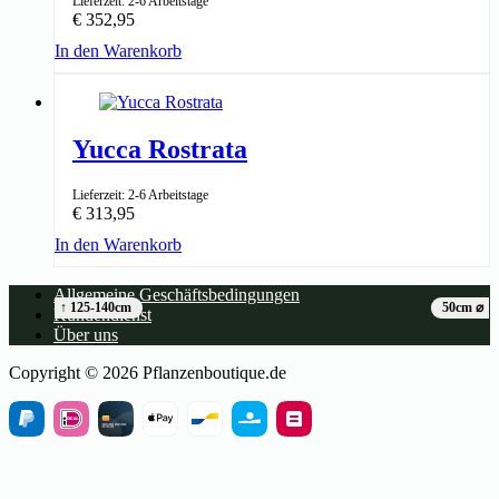
Lieferzeit: 2-6 Arbeitstage
€
352,95
In den Warenkorb
↑ 140-160cm
50cm ⌀
Yucca Rostrata
Lieferzeit: 2-6 Arbeitstage
€
313,95
In den Warenkorb
Allgemeine Geschäftsbedingungen
↑ 125-140cm
50cm ⌀
Kundendienst
Über uns
Copyright © 2026 Pflanzenboutique.de